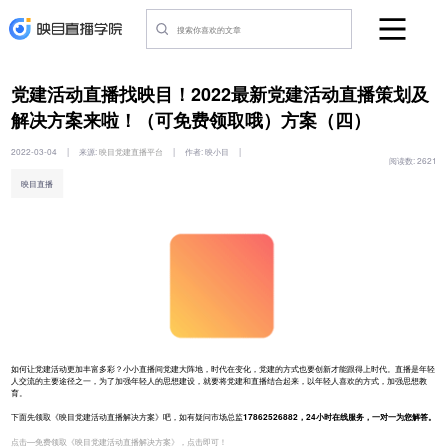
党建活动直播找映目！2022最新党建活动直播策划及
解决方案来啦！（可免费领取哦）方案（四）
2022-03-04
|
来源:
映目党建直播平台
|
作者:
映小目
|
阅读数:
2621
映目直播
如何让党建活动更加丰富多彩？小小直播间党建大阵地，时代在变化，党建的方式也要创新才能跟得上时代。直播是年轻
人交流的主要途径之一，为了加强年轻人的思想建设，就要将党建和直播结合起来，以年轻人喜欢的方式，加强思想教
育。
下面先领取《映目党建活动直播解决方案》吧，如有疑问市场总监
17862526882，24小时在线服务，一对一为您解答。
点击—免费领取《映目党建活动直播解决方案》，点击即可！