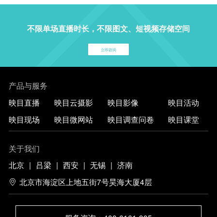
不限单场直播时长，不限图文、短视频存储空间
立即咨询
产品与服务
映目直播
映目云摄影
映目影像
映目活动
映目现场
映目微网站
映目调查问卷
映目课堂
关于我们
北京
|
吕梁
|
西安
|
无锡
|
济南
北京市海淀区上地五街7号昊海大厦4层