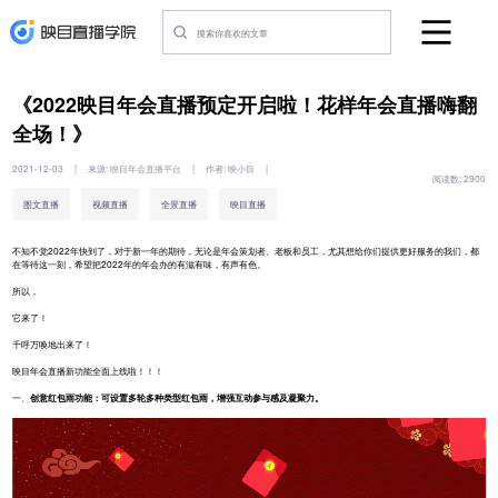
《2022映目年会直播预定开启啦！花样年会直播嗨翻
全场！》
2021-12-03
|
来源:
映目年会直播平台
|
作者:
映小目
|
阅读数:
2900
图文直播
视频直播
全景直播
映目直播
不知不觉2022年快到了，对于新一年的期待，无论是年会策划者、老板和员工，尤其想给你们提供更好服务的我们，都
在等待这一刻，希望把2022年的年会办的有滋有味，有声有色。
所以，
它来了！
千呼万唤地出来了！
映目年会直播新功能全面上线啦！！！
一、
创意红包雨功能：可设置多轮多种类型红包雨，增强互动参与感及凝聚力。